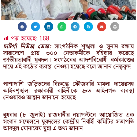
পড়া হয়েছে:
168
চাটগাঁ নিউজ ডেস্ক:
সাংগঠনিক শৃঙ্খলা ও সুনাম রক্ষায়
সারাদেশে প্রায় ৩০০ নেতাকর্মীকে বহিষ্কার করেছে
জাতীয়তাবাদী যুবদল। সংগঠনের আদর্শবিরোধী কর্মকাণ্ডের
দায়ে এই কঠোর ব্যবস্থা নেওয়া হয়েছে বলে জানান নেতৃবৃন্দ।
পাশাপাশি জড়িতদের বিরুদ্ধে ফৌজদারি মামলা দায়েরসহ
আইনশৃঙ্খলা রক্ষাকারী বাহিনীকে দ্রুত আইনগত ব্যবস্থা
নেওয়ারও আহ্বান জানানো হয়েছে।
বুধবার (৮ জুলাই) রাজধানীর নয়াপল্টনে আয়োজিত এক
সংবাদ সম্মেলনে যুবদলের কেন্দ্রীয় নির্বাহী কমিটির সভাপতি
আবদুল মোনায়েম মুন্না এ তথ্য জানান।