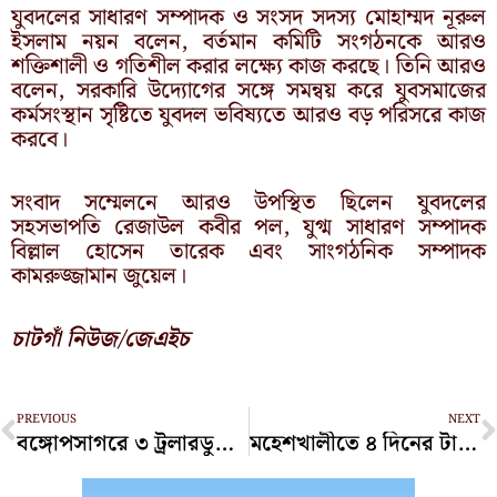
যুবদলের সাধারণ সম্পাদক ও সংসদ সদস্য মোহাম্মদ নূরুল
ইসলাম নয়ন বলেন, বর্তমান কমিটি সংগঠনকে আরও
শক্তিশালী ও গতিশীল করার লক্ষ্যে কাজ করছে। তিনি আরও
বলেন, সরকারি উদ্যোগের সঙ্গে সমন্বয় করে যুবসমাজের
কর্মসংস্থান সৃষ্টিতে যুবদল ভবিষ্যতে আরও বড় পরিসরে কাজ
করবে।
সংবাদ সম্মেলনে আরও উপস্থিত ছিলেন যুবদলের
সহসভাপতি রেজাউল কবীর পল, যুগ্ম সাধারণ সম্পাদক
বিল্লাল হোসেন তারেক এবং সাংগঠনিক সম্পাদক
কামরুজ্জামান জুয়েল।
চাটগাঁ নিউজ/জেএইচ
Prev
N
PREVIOUS
NEXT
বঙ্গোপসাগরে ৩ ট্রলারডুবিতে নিখোঁজ ১৩ জেলে
মহেশখালীতে ৪ দিনের টানা বৃষ্টিতে প্লাবিত নিম্নাঞ্চল, দুর্ভোগে জনজীবন