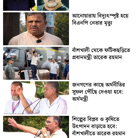
আনোয়ারায় বিদ্যুৎস্পৃষ্ট হয়ে
বিএনপি নেতার মৃত্যু
বাঁশখালী থেকে ফটিকছড়িতে
প্রধানমন্ত্রী তারেক রহমান
জনগণের কাছে অর্থনীতির
সুফল পৌঁছে দেওয়া হবে:
অর্থমন্ত্রী
শিল্পের বিপ্লব ও কৃষিতে
উৎপাদন বাড়াতে হবে:
বাঁশখালীতে তারেক রহমান