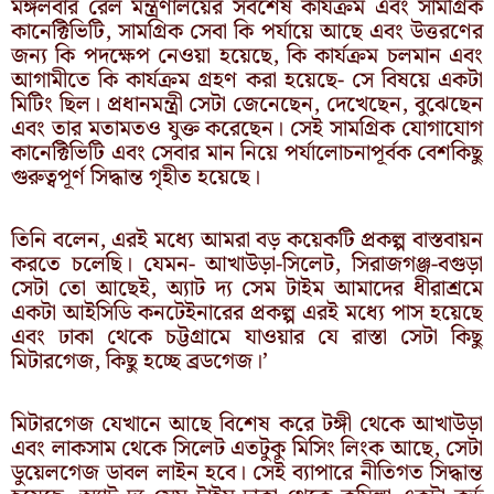
মঙ্গলবার রেল মন্ত্রণালয়ের সর্বশেষ কার্যক্রম এবং সামগ্রিক
কানেক্টিভিটি, সামগ্রিক সেবা কি পর্যায়ে আছে এবং উত্তরণের
জন্য কি পদক্ষেপ নেওয়া হয়েছে, কি কার্যক্রম চলমান এবং
আগামীতে কি কার্যক্রম গ্রহণ করা হয়েছে- সে বিষয়ে একটা
মিটিং ছিল। প্রধানমন্ত্রী সেটা জেনেছেন, দেখেছেন, বুঝেছেন
এবং তার মতামতও যুক্ত করেছেন। সেই সামগ্রিক যোগাযোগ
কানেক্টিভিটি এবং সেবার মান নিয়ে পর্যালোচনাপূর্বক বেশকিছু
গুরুত্বপূর্ণ সিদ্ধান্ত গৃহীত হয়েছে।
তিনি বলেন, এরই মধ্যে আমরা বড় কয়েকটি প্রকল্প বাস্তবায়ন
করতে চলেছি। যেমন- আখাউড়া-সিলেট, সিরাজগঞ্জ-বগুড়া
সেটা তো আছেই, অ্যাট দ্য সেম টাইম আমাদের ধীরাশ্রমে
একটা আইসিডি কনটেইনারের প্রকল্প এরই মধ্যে পাস হয়েছে
এবং ঢাকা থেকে চট্টগ্রামে যাওয়ার যে রাস্তা সেটা কিছু
মিটারগেজ, কিছু হচ্ছে ব্রডগেজ।’
মিটারগেজ যেখানে আছে বিশেষ করে টঙ্গী থেকে আখাউড়া
এবং লাকসাম থেকে সিলেট এতটুকু মিসিং লিংক আছে, সেটা
ডুয়েলগেজ ডাবল লাইন হবে। সেই ব্যাপারে নীতিগত সিদ্ধান্ত