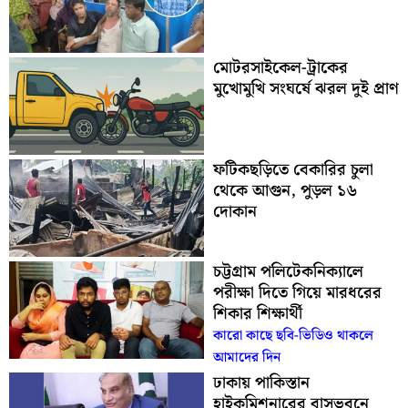
মোটরসাইকেল-ট্রাকের
মুখোমুখি সংঘর্ষে ঝরল দুই প্রাণ
ফটিকছড়িতে বেকারির চুলা
থেকে আগুন, পুড়ল ১৬
দোকান
চট্টগ্রাম পলিটেকনিক্যালে
পরীক্ষা দিতে গিয়ে মারধরের
শিকার শিক্ষার্থী
কারো কাছে ছবি-ভিডিও থাকলে
আমাদের দিন
ঢাকায় পাকিস্তান
হাইকমিশনারের বাসভবনে