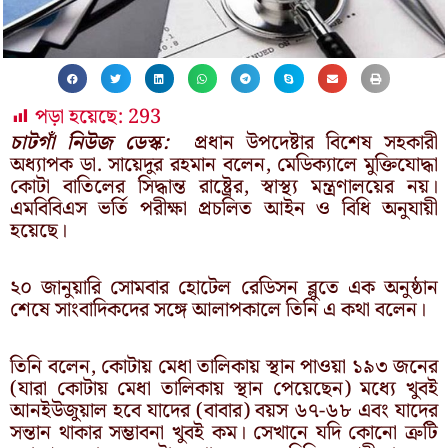
পড়া হয়েছে:
293
চাটগাঁ নিউজ ডেস্ক:
প্রধান উপদেষ্টার বিশেষ সহকারী
অধ্যাপক ডা. সায়েদুর রহমান বলেন, মেডিক্যালে মুক্তিযোদ্ধা
কোটা বাতিলের সিদ্ধান্ত রাষ্ট্রের, স্বাস্থ্য মন্ত্রণালয়ের নয়।
এমবিবিএস ভর্তি পরীক্ষা প্রচলিত আইন ও বিধি অনুযায়ী
হয়েছে।
২০ জানুয়ারি সোমবার হোটেল রেডিসন ব্লুতে এক অনুষ্ঠান
শেষে সাংবাদিকদের সঙ্গে আলাপকালে তিনি এ কথা বলেন।
তিনি বলেন, কোটায় মেধা তালিকায় স্থান পাওয়া ১৯৩ জনের
(যারা কোটায় মেধা তালিকায় স্থান পেয়েছেন) মধ্যে খুবই
আনইউজুয়াল হবে যাদের (বাবার) বয়স ৬৭-৬৮ এবং যাদের
সন্তান থাকার সম্ভাবনা খুবই কম। সেখানে যদি কোনো ত্রুটি