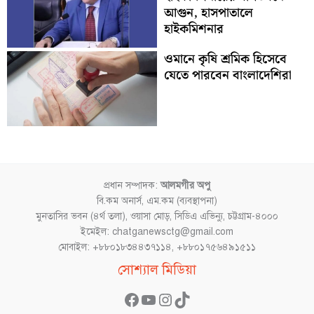
আগুন, হাসপাতালে
হাইকমিশনার
ওমানে কৃষি শ্রমিক হিসেবে
যেতে পারবেন বাংলাদেশিরা
প্রধান সম্পাদক:
আলমগীর অপু
বি.কম অনার্স, এম.কম (ব্যবস্থাপনা)
মুনতাসির ভবন (৪র্থ তলা), ওয়াসা মোড়, সিডিএ এভিন্যু, চট্টগ্রাম-৪০০০
ইমেইল: chatganewsctg@gmail.com
মোবাইল: +৮৮০১৮৩৪৪৩৭১১৪, +৮৮০১৭৫৬৪৯১৫১১
Facebook
YouTube
Instagram
TikTok
সোশ্যাল মিডিয়া