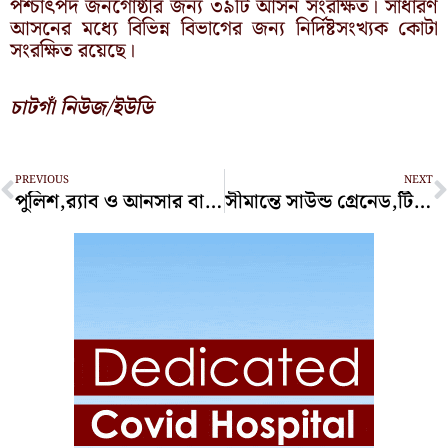
পশ্চাৎপদ জনগোষ্ঠীর জন্য ৩৯টি আসন সংরক্ষিত। সাধারণ
আসনের মধ্যে বিভিন্ন বিভাগের জন্য নির্দিষ্টসংখ্যক কোটা
সংরক্ষিত রয়েছে।
চাটগাঁ নিউজ/ইউডি
Prev
N
PREVIOUS
NEXT
পুলিশ,র‌্যাব ও আনসার বাহিনীর নতুন পোশাক নির্ধারণ
সীমান্তে সাউন্ড গ্রেনেড,টিয়ারশেল ছোড়ার অনুমতি পেল বিজিবি