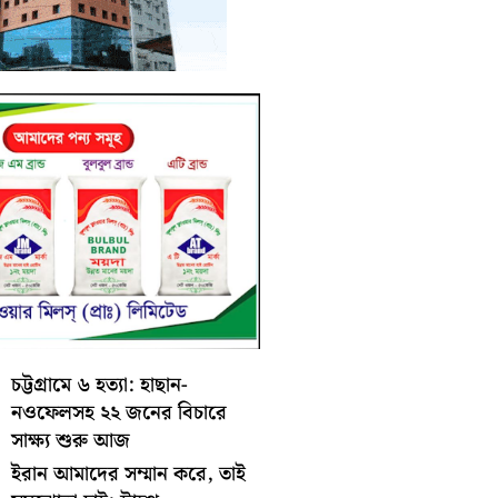
চট্টগ্রামে ৬ হত্যা: হাছান-
নওফেলসহ ২২ জনের বিচারে
সাক্ষ্য শুরু আজ
ইরান আমাদের সম্মান করে, তাই