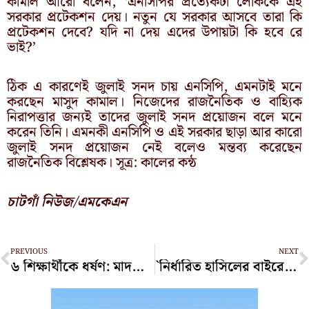
কামাল আরো বলেন, ‘এনসিপির প্রত্যেকটা লোককে এই
সরকার প্রটেকশন দেয়। নতুন যে সরকার আসবে তারা কি
প্রটেকশন দেবে? যদি না দেয় এদের উপায়টা কি হবে রে
ভাই?’
ঠিক এ কারণেই জুলাই সনদ চায় এনসিপি, এমনটাই মনে
করছেন মাসুদ কামাল। নিজেদের রাজনৈতিক ও বাহ্যিক
নিরাপত্তার জন্যই তাদের জুলাই সনদ প্রয়োজন বলে মনে
করেন তিনি। এমনকী এনসিপি ও এই সরকার ছাড়া আর কারো
জুলাই সনদ প্রয়োজন নেই বলেও মন্তব্য করেছেন
রাজনৈতিক বিশ্লেষক। সূত্র: কালের কন্ঠ
চাটগাঁ নিউজ/এমকেএন
Prev
N
PREVIOUS
NEXT
৬ শিক্ষার্থীকে ধর্ষণ: মাদরাসা শিক্ষকের আমৃত্যু কারাদণ্ড
`নির্ধারিত হাসিলের বাইরে অতিরিক্ত আদায় করলে ব্যবস্থা’