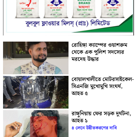
রোহিঙ্গা ক্যাম্পের ওয়াশরুম
থেকে এক পুলিশ সদস্যের
মরদেহ উদ্ধার
বোয়ালখালীতে মোটরসাইকেল-
সিএনজি মুখোমুখি সংঘর্ষ,
আহত ৫
রাঙ্গুনিয়ায় ফের সড়ক দুর্ঘটনা,
আহত ১
৪ লেনে উন্নীতকরণের দাবি