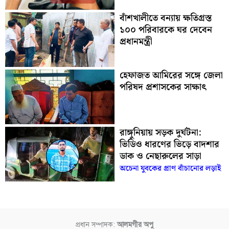
বাঁশখালীতে বন্যায় ক্ষতিগ্রস্ত
১০০ পরিবারকে ঘর দেবেন
প্রধানমন্ত্রী
হেফাজত আমিরের সঙ্গে জেলা
পরিষদ প্রশাসকের সাক্ষাৎ
রাঙ্গুনিয়ায় সড়ক দুর্ঘটনা:
ভিডিও ধারণের ভিড়ে বাদশার
ডাক ও নেছারুলের সাড়া
অচেনা যুবকের প্রাণ বাঁচানোর লড়াই
প্রধান সম্পাদক:
আলমগীর অপু