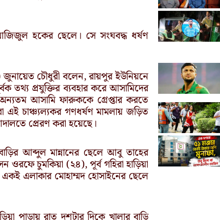
র আজিজুল হকের ছেলে। সে সংঘবদ্ধ ধর্ষণ
) জুনায়েত চৌধুরী বলেন, রায়পুর ইউনিয়নে
র্বক তথ্য প্রযুক্তির ব্যবহার করে আসামিদের
 অন্যতম আসামি ফারুককে গ্রেপ্তার করতে
রা এই চাঞ্চ্যল্যকর গণধর্ষণ মামলায় জড়িত
ে আদালতে প্রেরণ করা হয়েছে।
ড়ির আব্দুল মান্নানের ছেলে আবু তাহের
েন ওরফে চুমকিয়া (২৪), পূর্ব গহিরা হাড়িয়া
 একই এলাকার মোহাম্মদ হোসাইনের ছেলে
ড়িয়া পাড়ায় রাত দশটার দিকে খালার বাড়ি